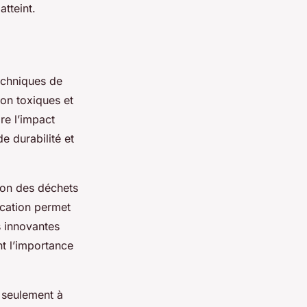
atteint.
echniques de
on toxiques et
re l’impact
e durabilité et
ion des déchets
rication permet
s innovantes
nt l’importance
n seulement à