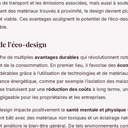
s de transport et les émissions associées, mais aussi à sout
rant des matériaux trouvés à proximité, le design devient p
viable. Ces avantages soulignent le potentiel de l’éco-des
ble.
de l’éco-design
fre de multiples
avantages durables
qui révolutionnent no
et de la consommation. En premier lieu, il favorise des
éco
érables grâce à l’utilisation de technologies et de matéria
ance énergétique, comme par exemple l’isolation des maiso
e traduisent par une
réduction des coûts
à long terme, u
gligeable pour les propriétaires et les entreprises.
-design impacte positivement la
santé mentale et physique
t bâti avec des matériaux non toxiques et un éclairage nat
 et améliore le bien-être général. De tels environnements con