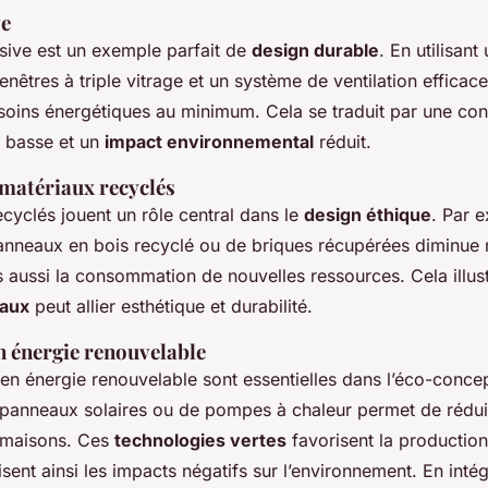
ve
ive est un exemple parfait de
design durable
. En utilisant
enêtres à triple vitrage et un système de ventilation efficac
esoins énergétiques au minimum. Cela se traduit par une c
s basse et un
impact environnemental
réduit.
 matériaux recyclés
cyclés jouent un rôle central dans le
design éthique
. Par 
e panneaux en bois recyclé ou de briques récupérées diminue
s aussi la consommation de nouvelles ressources. Cela illu
iaux
peut allier esthétique et durabilité.
n énergie renouvelable
en énergie renouvelable sont essentielles dans l’éco-concep
de panneaux solaires ou de pompes à chaleur permet de rédui
 maisons. Ces
technologies vertes
favorisent la production
sent ainsi les impacts négatifs sur l’environnement. En inté