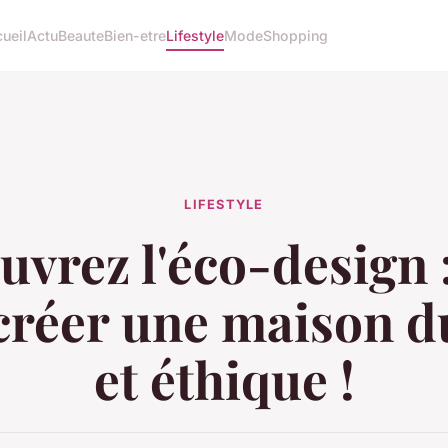
ueil
Actu
Beaute
Bien-etre
Lifestyle
Mode
Shopping
LIFESTYLE
vrez l'éco-design 
créer une maison d
et éthique !