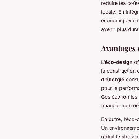
réduire les coût
locale. En intég
économiquement 
avenir plus dura
Avantages 
L’
éco-design
of
la construction 
d’énergie
consid
pour la perform
Ces économies s
financier non né
En outre, l’éco
Un environnemen
réduit le stress