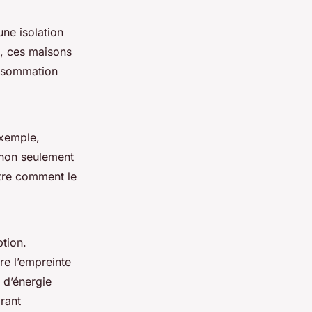
 une isolation
e, ces maisons
onsommation
exemple,
 non seulement
stre comment le
tion.
re l’empreinte
 d’énergie
grant