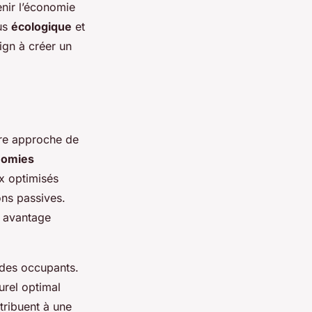
enir l’économie
lus
écologique
et
ign à créer un
tre approche de
nomies
ux optimisés
ns passives.
n avantage
des occupants.
urel optimal
tribuent à une