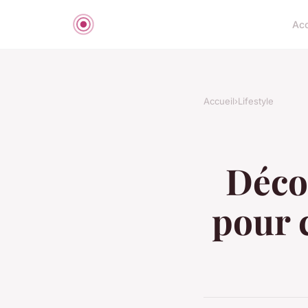
Acc
Accueil
›
Lifestyle
Décou
pour 