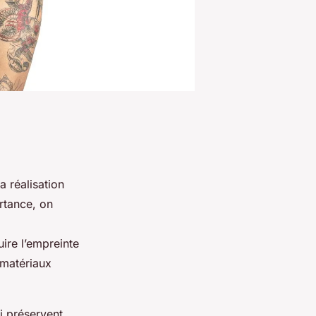
a réalisation
rtance, on
ire l’empreinte
 matériaux
i préservent